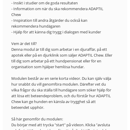
- Insikt i studier om de goda resultaten
- Information om när du ska rekommendera ADAPTIL
Chew
- Inspiration till andra åtgärder du också kan
rekommendera hundägaren
- Hjälp för att känna dig trygg i dialogen med kunder
Vem är det till?
Denna modul är till dig som arbetar i en djuraffär, på ett
apotek eller på en djurklinik som säljer ADAPTIL Chew. Eller
till dig som arbetar på ett hundpensionat eller för en
organisation som hjälper hemlösa hundar.
Modulen består av en serie korta videor. Du kan själv välja
hur snabbt du vill genomföra modulen. Därefter vet du
vilka frågor du ska ställa till hundägare som söker hjälp för
att lösa ett beteendeproblem, och du förstår hur ADAPTIL
Chew kan ge hunden en känsla av trygghet så att
beteendet upphör.
Så här genomför du modulen:
Du börjar med att trycka "start" på videon. Klicka "avsluta